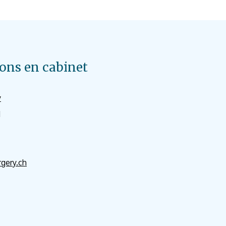
ons en cabinet
y
1
rgery.ch